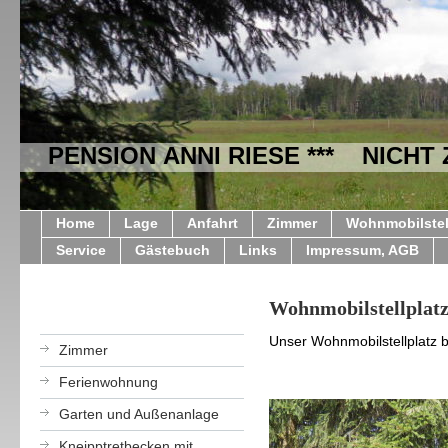
PENSION ANNI RIESE *** NICHT
Home
Lage
Anfahrt
Zimmer
Wohnmobilstel
Service
Gästebuch
Links
Impressum, AGB
Wohnmobilstellplat
Unser Wohnmobilstellplatz b
Zimmer
Ferienwohnung
Garten und Außenanlage
Kneipptretbecken mit